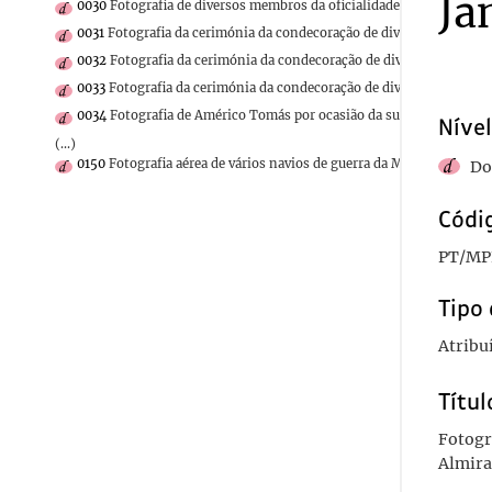
Ja
0030
Fotografia de diversos membros da oficialidade portuguesa e b
0031
Fotografia da cerimónia da condecoração de diversos membros 
0032
Fotografia da cerimónia da condecoração de diversos membros 
0033
Fotografia da cerimónia da condecoração de diversos membros 
0034
Fotografia de Américo Tomás por ocasião da sua visita oficial
Nível
(...)
0150
Fotografia aérea de vários navios de guerra da Marinha Portu
Do
Códig
PT/MP
Tipo 
Atribu
Títul
Fotogra
Almira