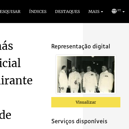
ESQUISAR
ÍNDICES
DESTAQUES
MAIS
PT
más
Representação digital
icial
irante
mirante Wandenkolk (C.I.A.W.)
1954/1954
o Centro de Instrução Almirante Wandenkolk (C.I.A.W.)
1954/1954
Wandenkolk (C.I.A.W.)
1954/1954
Visualizar
andenkolk (C.I.A.W.)
1954/1954
 de
Almirante Wandenkolk (C.I.A.W.)
1954/1954
Serviços disponíveis
1954