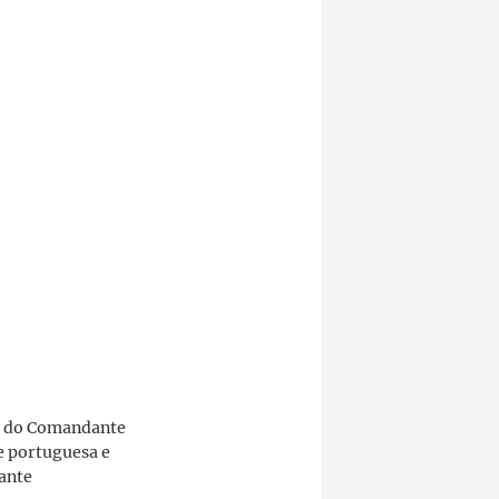
o do Comandante
e portuguesa e
rante