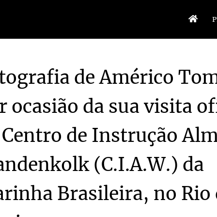
P
tografia de Américo To
r ocasião da sua visita of
r, na Rua da Junqueira, em Lisboa
1940/1940
 Centro de Instrução Alm
 Escola de Eletromecânica por ocasião da sua visita ao Centro de Instrução Al
ndenkolk (C.I.A.W.) da
as à guarda de honra da Escola de Eletromecânica por ocasião da sua chegada a
sua honra por ocasião da sua visita oficial ao Centro de Instrução Almirante 
sua honra por ocasião da sua visita oficial ao Centro de Instrução Almirante W
rinha Brasileira, no Rio
recido em sua honra por ocasião da sua visita oficial ao Centro de Instrução 
de Instrução Almirante Wandenkolk (C.I.A.W.) da Marinha Brasileira, no Rio de Janeiro
1954/