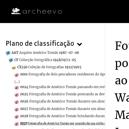
Fo
Plano de classificação
AAT
Arquivo Américo Tomás
1987-07-06
po
CF
Colecção fotográfica
1948/1972-05
CX230
Coleção de fotografias
1912/1965
0001
Fotografia de dois pescadores residentes do Apostolado do Ma
ao
(...)
0024
Fotografia de Américo Tomás passando em revista às tropas da
Wa
0025
Fotografia de Américo Tomás prestando as devidas continênci
0026
Fotografia de Américo Tomás durante um almoço oferecido em 
0027
Fotografia de Américo Tomás durante um almoço oferecido em 
Ma
0028
Fotografia de Américo Tomás brindando durante um almoço ofe
0029
Fotografia de Américo Tomás por ocasião da sua visita oficial ao Centro 