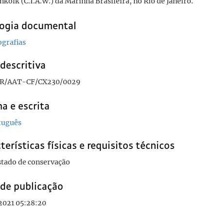
kolk (C.I.A.W.) da Marinha Brasileira, no Rio de Janeiro.
logia documental
ografias
descritiva
R/AAT-CF/CX230/0029
a e escrita
tuguês
terísticas físicas e requisitos técnicos
tado de conservação
 de publicação
2021 05:28:20