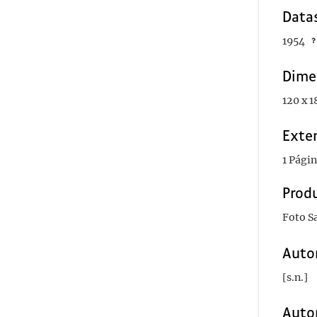
Data
1954
Dime
120 x 
Exte
1 Pági
Prod
Foto Sa
Autor
[s.n.]
Auto