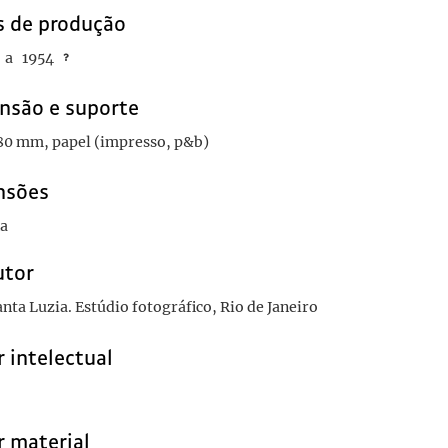
s de produção
a
1954
nsão e suporte
180 mm, papel (impresso, p&b)
nsões
na
utor
nta Luzia. Estúdio fotográfico, Rio de Janeiro
 intelectual
r material