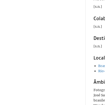
[s.n.]
Cola
[s.n.]
Desti
[s.n.]
Loca
Bras
Rio 
Âmbi
Fotogr
José S
brasile