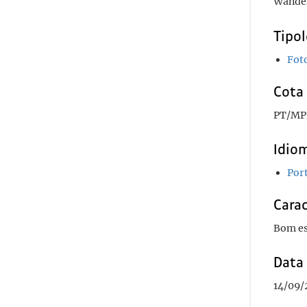
Wanden
Tipo
Fot
Cota 
PT/MP
Idiom
Por
Carac
Bom es
Data
14/09/