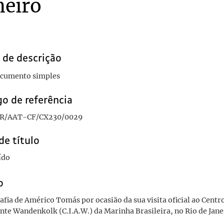
neiro
rasileira assistindo ao discurso de José Santos de Saldanha da Gama por ocasiã
da oficialidade portuguesa por ocasião da visita oficial de Américo Tomás ao C
da oficialidade portuguesa por ocasião da visita oficial de Américo Tomás ao 
da oficialidade portuguesa por ocasião da visita oficial de Américo Tomás ao C
 ao Centro de Instrução Almirante Wandenkolk (C.I.A.W.) da Marinha Brasileira, 
 de descrição
guesa entrando na Foz do rio Douro
1935/1935
cumento simples
o de referência
R/AAT-CF/CX230/0029
de título
ído
o
fia de Américo Tomás por ocasião da sua visita oficial ao Centr
nte Wandenkolk (C.I.A.W.) da Marinha Brasileira, no Rio de Jane