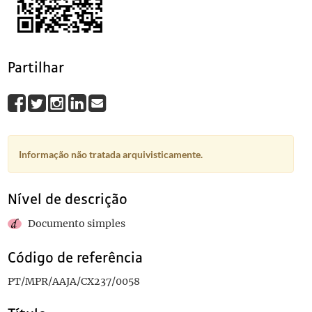
0060
Sem título
0061
Sem título
1908-03-16
0062
Sem título
1908
0063
Sem título
1908
Partilhar
(...)
0092
Sem título
1916-12-11
Informação não tratada arquivisticamente.
Nível de descrição
Documento simples
Código de referência
PT/MPR/AAJA/CX237/0058