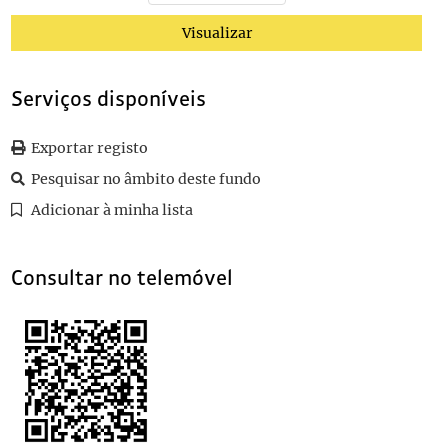
0052
Sem título
1920-10-25
0053
Sem título
1920-10-25
Visualizar
0054
Sem título
1920-09-03
0055
Sem título
1920-09-02
Serviços disponíveis
(...)
0115
Sem título
Exportar registo
Pesquisar no âmbito deste fundo
Adicionar à minha lista
Consultar no telemóvel