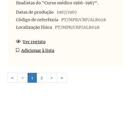
finalistas do "Curso médico 1966-1967".
Datas de produção
1967/1967
Código de referência
PT/MPR/CRP/ALB028
Localização física
PT/MPR/CRP/ALB028
Ver registo
Adicionar à lista
«
<
1
2
>
»