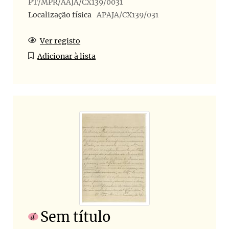
PT/MPR/AAJA/CX139/0031
Localização física
APAJA/CX139/031
Ver registo
Adicionar à lista
Sem título