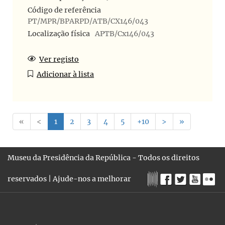
Código de referência
PT/MPR/BPARPD/ATB/CX146/043
Localização física
APTB/Cx146/043
Ver registo
Adicionar à lista
«
<
1
2
3
4
5
+10
>
»
Museu da Presidência da República - Todos os direitos
reservados |
Ajude-nos a melhorar