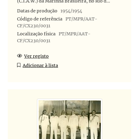
(C.I.A.W.) da Marinha Brasileira, no Rio d...
Datas de produção
1954/1954
Código de referência
PT/MPR/AAT-
CF/CX230/0031
Localização física
PT/MPR/AAT-
CF/CX230/0031
Ver registo
Adicionar à lista