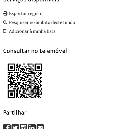
035
Sem título
036
A ourivesaria portuguesa contemporânea e os metais e as pedras 
Exportar registo
037
Sem título
1928
Pesquisar no âmbito deste fundo
038
Sem título
1927-06-08
(...)
Adicionar à minha lista
086
Sem título
Consultar no telemóvel
Partilhar