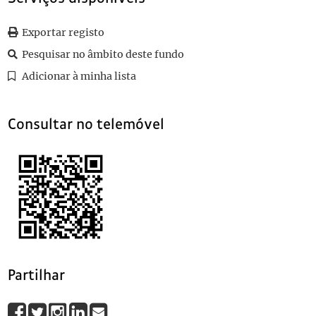
012
Sem título
1935-04-10
013
Monumento a Mousinho de Albuquerque em Lourenço Marques - Me
Exportar registo
014
Sem título
1927-06-23
Pesquisar no âmbito deste fundo
015
Sem título
1927
Adicionar à minha lista
(...)
060
Sem título
Consultar no telemóvel
Partilhar