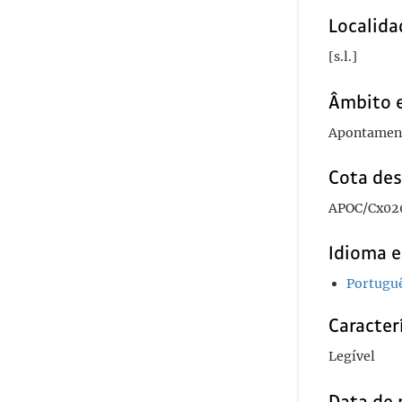
Localida
[s.l.]
Âmbito 
Apontamento
Cota des
APOC/Cx02
Idioma e
Portugu
Caracterí
Legível
Data de 