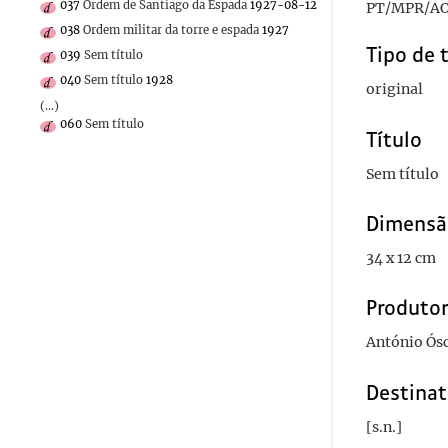
037
Ordem de Santiago da Espada
1927-08-12
PT/MPR/AO
038
Ordem militar da torre e espada
1927
Tipo de 
039
Sem título
040
Sem título
1928
original
(...)
060
Sem título
Título
Sem título
Dimensã
34 x 12 cm
Produto
António Ós
Destinat
[s.n.]