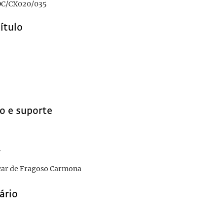
C/CX020/035
título
o e suporte
r
car de Fragoso Carmona
ário