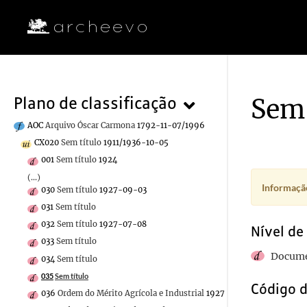
Sem 
Plano de classificação
AOC
Arquivo Óscar Carmona
1792-11-07/1996
CX020
Sem título
1911/1936-10-05
001
Sem título
1924
(...)
Informação
030
Sem título
1927-09-03
031
Sem título
032
Sem título
1927-07-08
Nível de
033
Sem título
Docume
034
Sem título
035
Sem título
Código d
036
Ordem do Mérito Agrícola e Industrial
1927