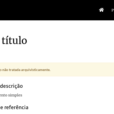
P
título
 não tratada arquivisticamente.
 descrição
nto simples
e referência