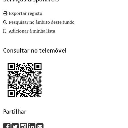
030
Sem título
1927-09-04
031
Sem título
Exportar registo
032
Sem título
Pesquisar no âmbito deste fundo
033
Sem título
1904
(...)
Adicionar à minha lista
080
Sem título
1939-08-26
Consultar no telemóvel
Partilhar