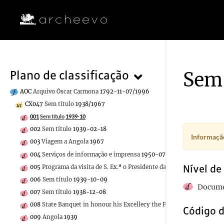
Sem 
Plano de classificação
AOC
Arquivo Óscar Carmona
1792-11-07/1996
CX047
Sem título
1938/1967
001
Sem título
1939-10
002
Sem título
1939-02-18
Informação
003
Viagem a Angola
1967
004
Serviços de informação e imprensa
1950-07-08
Nível de
005
Programa da visita de S. Ex.ª o Presidente da República Portugue
006
Sem título
1939-10-09
Docume
007
Sem título
1938-12-08
008
State Banquet in honour his Excellecy the President of the Po
Código d
009
Angola
1939