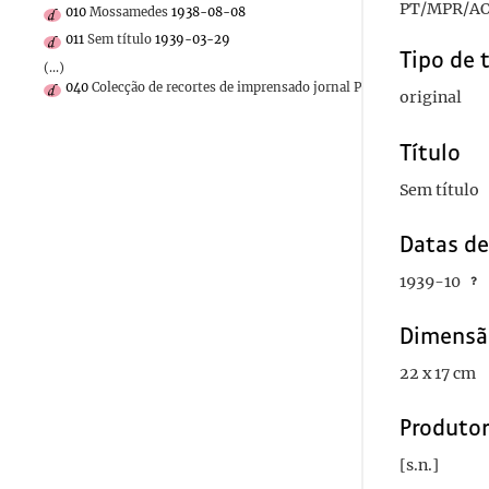
PT/MPR/AO
010
Mossamedes
1938-08-08
011
Sem título
1939-03-29
Tipo de 
(...)
040
Colecção de recortes de imprensado jornal Primeiro de Janeiro s
original
Título
Sem título
Datas d
1939-10
Dimensã
22 x 17 cm
Produto
[s.n.]