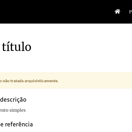
P
título
 não tratada arquivisticamente.
 descrição
sa à União Sul Africana
1939
nto simples
rtuguese Republic and Madame Carmona
1939
e referência