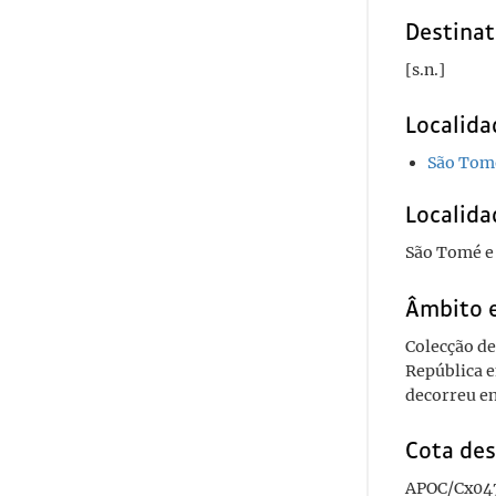
Destinat
[s.n.]
Localida
São Tomé
Localida
São Tomé e
Âmbito 
Colecção de
República e
decorreu en
Cota des
APOC/Cx04