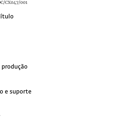
C/CX047/001
título
obre a Viagem Presidencial a São Tomé e Príncipe e Angola
1938
e produção
o e suporte
r