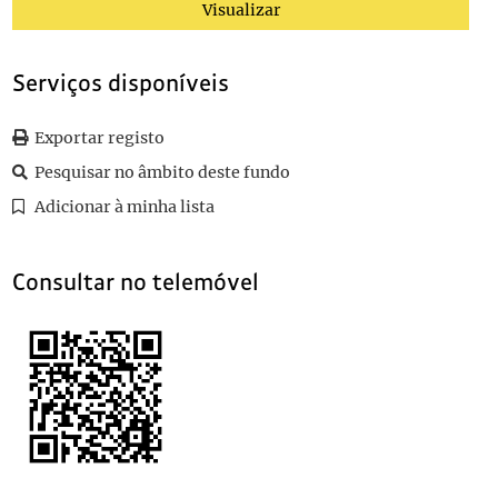
Visualizar
010
Boletim do registo dos principais cortes efectuados nos jornais e
011
Boletim do registo dos principais cortes efectuados nos jornais e 
(...)
Serviços disponíveis
110
Auto da solene inauguração da barragem Marechal Carmona
1948
Exportar registo
Pesquisar no âmbito deste fundo
Adicionar à minha lista
Consultar no telemóvel