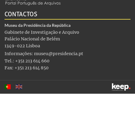
CONTACTOS
Museu da Presidência da República
Gabinete de Investigação e Arquivo
Palácio Nacional de Belém
1349-022 Lisboa
Informações:
museu@presidencia.pt
Tel.: +351 213 614 660
Fax: +351 213 614 850
Este sítio utiliza cookies para tornar a sua utilização mais
agradável. Ao continuar a utilizá-lo reconhece e aceita a nossa
política de cookies
Aceitar