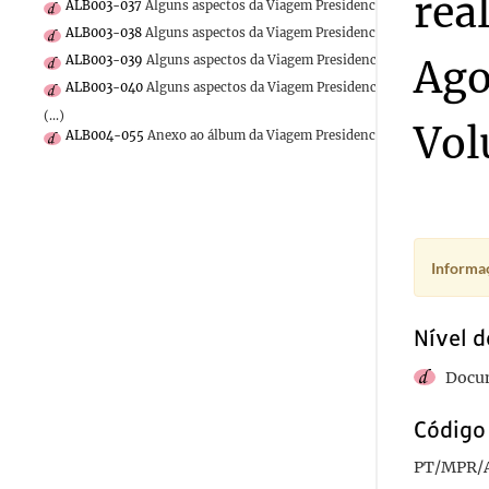
rea
ALB003-037
Alguns aspectos da Viagem Presidencial às colónias de 
ALB003-038
Alguns aspectos da Viagem Presidencial às colónias de 
Ago
ALB003-039
Alguns aspectos da Viagem Presidencial às colónias de 
ALB003-040
Alguns aspectos da Viagem Presidencial às colónias de 
(...)
Vol
ALB004-055
Anexo ao álbum da Viagem Presidencial à África em 193
Informaç
Nível d
Docu
Código 
PT/MPR/