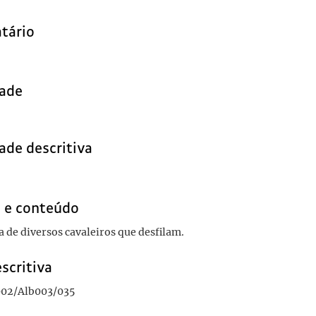
tário
dade
ade descritiva
 e conteúdo
a de diversos cavaleiros que desfilam.
scritiva
02/Alb003/035