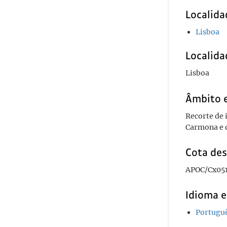
Localida
Lisboa
Localida
Lisboa
Âmbito 
Recorte de 
Carmona e d
Cota des
APOC/Cx051
Idioma e
Portugu