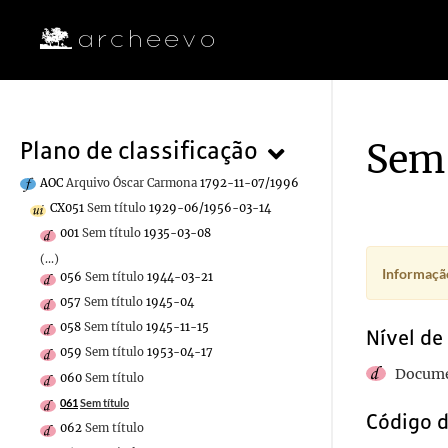
Sem 
Plano de classificação
AOC
Arquivo Óscar Carmona
1792-11-07/1996
CX051
Sem título
1929-06/1956-03-14
001
Sem título
1935-03-08
(...)
Informação
056
Sem título
1944-03-21
057
Sem título
1945-04
058
Sem título
1945-11-15
Nível de
059
Sem título
1953-04-17
Docume
060
Sem título
061
Sem título
Código d
062
Sem título