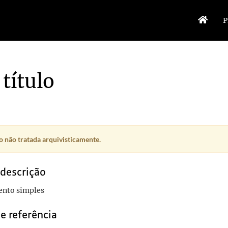
P
título
 não tratada arquivisticamente.
 descrição
nto simples
e referência