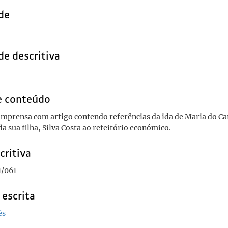
de
de descritiva
e conteúdo
imprensa com artigo contendo referências da ida de Maria do C
a sua filha, Silva Costa ao refeitório económico.
critiva
/061
 escrita
ês