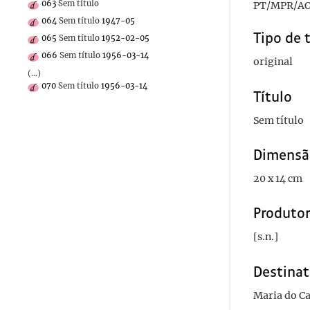
063
Sem título
PT/MPR/AO
064
Sem título
1947-05
Tipo de 
065
Sem título
1952-02-05
066
Sem título
1956-03-14
original
(...)
070
Sem título
1956-03-14
Título
Sem título
Dimensã
20 x 14 cm
Produto
[s.n.]
Destinat
Maria do C