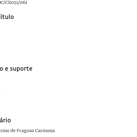
C/CX051/061
título
o e suporte
r
ário
armo de Fragoso Carmona