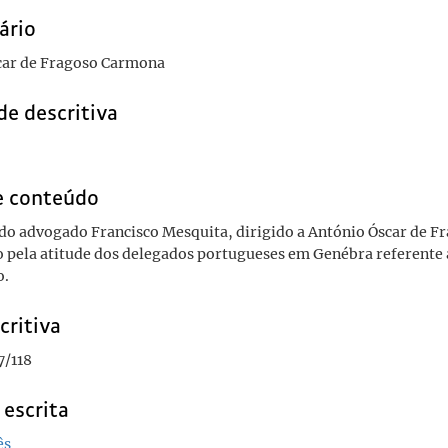
ário
car de Fragoso Carmona
de descritiva
e conteúdo
do advogado Francisco Mesquita, dirigido a António Óscar de 
 pela atitude dos delegados portugueses em Genébra referente
o.
critiva
/118
 escrita
ês