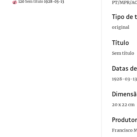
120
Sem título
1928-03-13
PT/MPR/AO
Tipo de 
original
Título
Sem título
Datas d
1928-03-13
Dimensã
20 x 22 cm
Produto
Francisco 