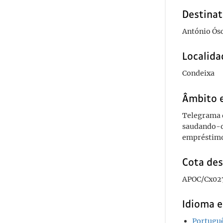
Destinat
António Ós
Localida
Condeixa
Âmbito 
Telegrama 
saudando-o
empréstim
Cota des
APOC/Cx027
Idioma e
Portugu