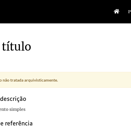
P
título
 não tratada arquivisticamente.
 descrição
nto simples
e referência