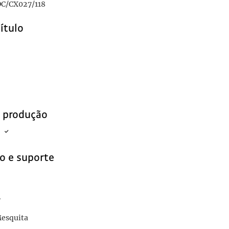
C/CX027/118
título
e produção
o e suporte
r
Mesquita