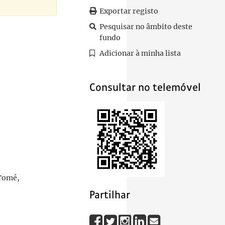
Exportar registo
Pesquisar no âmbito deste
fundo
Adicionar à minha lista
ão Sul-Africana realizadas em Junho, Julho, Agosto e Setembro de 1939 - volum
Consultar no telemóvel
 Tomé,
Partilhar