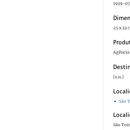
1939-07
Dimen
25 x 33 
Produ
Agência 
Desti
[s.n.]
Local
São T
Locali
São Tom