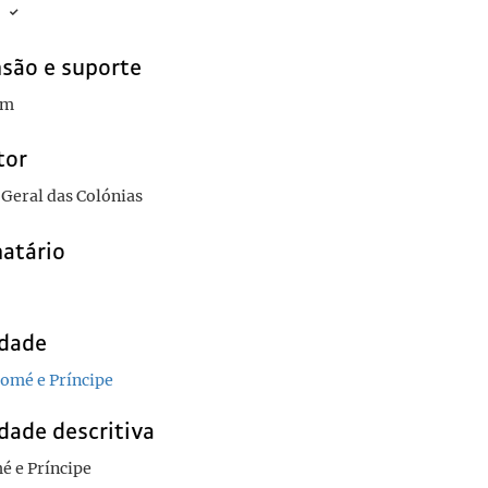
são e suporte
cm
tor
Geral das Colónias
natário
idade
omé e Príncipe
dade descritiva
é e Príncipe