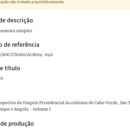
ação não tratada arquivisticamente.
 Cabo Verde, São Tomé, Moçambique e Angola - volume I
1939-07
 Cabo Verde, São Tomé, Moçambique e Angola - volume I
1939-07
 Cabo Verde, São Tomé, Moçambique e Angola - volume I
1939-07
de descrição
 Cabo Verde, São Tomé, Moçambique e Angola - volume I
1939-07
umento simples
Cabo Verde, São Tomé, Moçambique e Angola e da visita do Chefe do Estado à Uni
 de referência
/AOC/CX060/ALB014-046
e título
do
spectos da Viagem Presidencial às colónias de Cabo Verde, São
que e Angola - volume I
 de produção