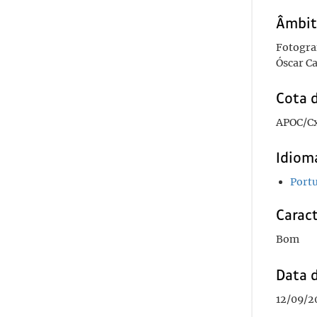
Âmbit
Fotograf
Óscar Ca
Cota d
APOC/Cx
Idioma
Port
Caract
Bom
Data 
12/09/2