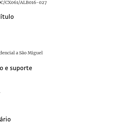
C/CX061/ALB016-027
título
idencial a São Miguel
o e suporte
r
ário