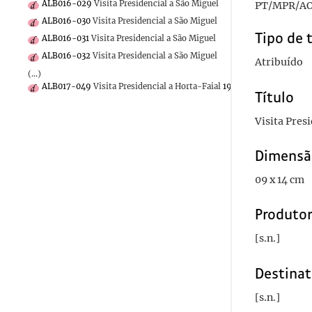
ALB016-029
Visita Presidencial a São Miguel
PT/MPR/AO
ALB016-030
Visita Presidencial a São Miguel
Tipo de 
ALB016-031
Visita Presidencial a São Miguel
ALB016-032
Visita Presidencial a São Miguel
Atribuído
(...)
ALB017-049
Visita Presidencial a Horta-Faial
1941-08
Título
Visita Pres
Dimensã
09 x 14 cm
Produto
[s.n.]
Destinat
[s.n.]