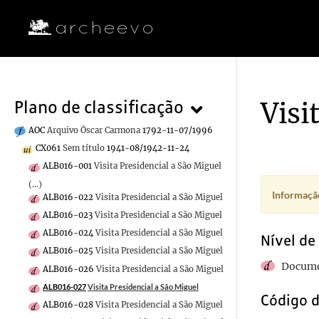
Visi
Plano de classificação
AOC
Arquivo Óscar Carmona
1792-11-07/1996
CX061
Sem título
1941-08/1942-11-24
ALB016-001
Visita Presidencial a São Miguel
(...)
Informação
ALB016-022
Visita Presidencial a São Miguel
ALB016-023
Visita Presidencial a São Miguel
ALB016-024
Visita Presidencial a São Miguel
Nível de
ALB016-025
Visita Presidencial a São Miguel
Docume
ALB016-026
Visita Presidencial a São Miguel
ALB016-027
Visita Presidencial a São Miguel
Código d
ALB016-028
Visita Presidencial a São Miguel