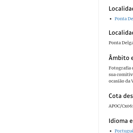
Localida
Ponta D
Localida
Ponta Delg
Âmbito 
Fotografia 
sua comitiv
ocasião da 
Cota des
APOC/Cx061
Idioma e
Portugu