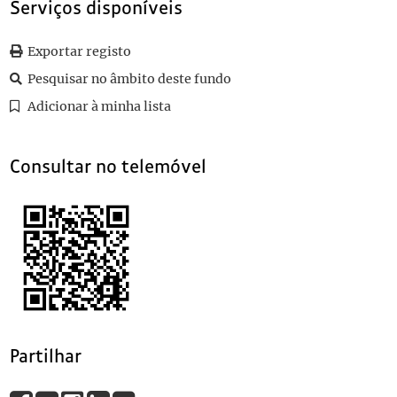
Serviços disponíveis
021
Sem título
022
Sem título
023
Sem título
Exportar registo
024
Sem título
Pesquisar no âmbito deste fundo
(...)
Adicionar à minha lista
081
Mensagem de homenagem dos portugueses de Porto Alegre a Ós
Consultar no telemóvel
Partilhar