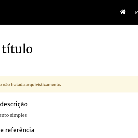
P
título
 não tratada arquivisticamente.
 descrição
nto simples
e referência