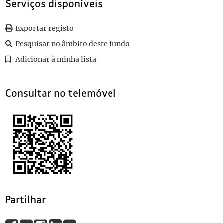
Serviços disponíveis
077
Sem título
1923-01-24
078
Sem título
1923-01-03
Exportar registo
079
Sem título
1923-02-02
080
Sem título
1923-09-09
Pesquisar no âmbito deste fundo
(...)
Adicionar à minha lista
100
Sem título
1926-06-04
Consultar no telemóvel
Partilhar