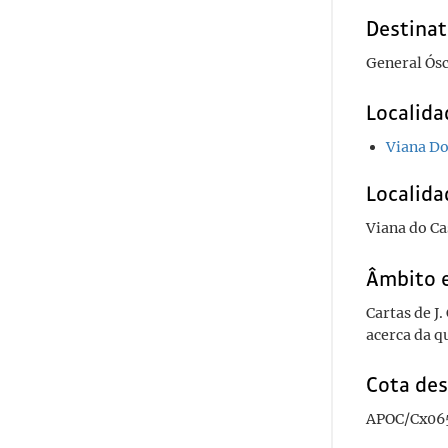
Destinat
General Ós
Localida
Viana Do
Localida
Viana do Ca
Âmbito 
Cartas de J
acerca da 
Cota des
APOC/Cx06