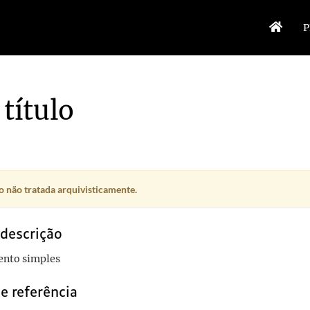
P
título
 não tratada arquivisticamente.
 descrição
nto simples
e referência