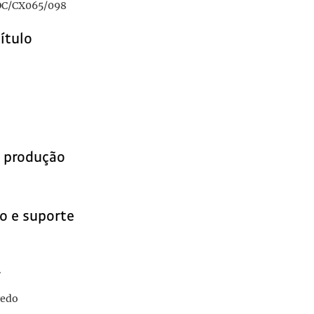
C/CX065/098
título
e produção
o e suporte
r
vedo