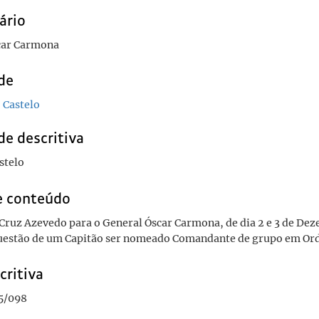
ário
car Carmona
de
 Castelo
de descritiva
stelo
e conteúdo
. Cruz Azevedo para o General Óscar Carmona, de dia 2 e 3 de D
questão de um Capitão ser nomeado Comandante de grupo em Ord
critiva
5/098