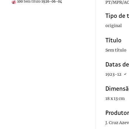
100
Sem título
1926-06-04
PT/MPR/AO
Tipo de 
original
Título
Sem título
Datas d
1923-12
Dimensã
18 x 13 cm
Produto
J. Cruz Aze