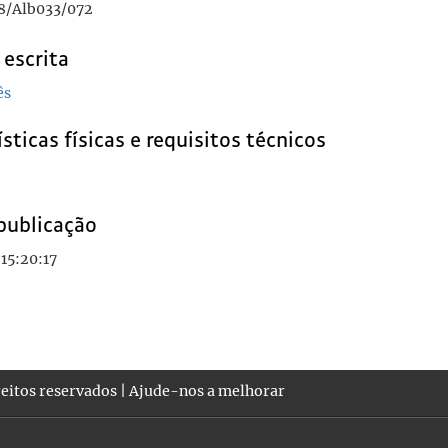
8/Alb033/072
 escrita
ês
sticas físicas e requisitos técnicos
publicação
15:20:17
eitos reservados |
Ajude-nos a melhorar