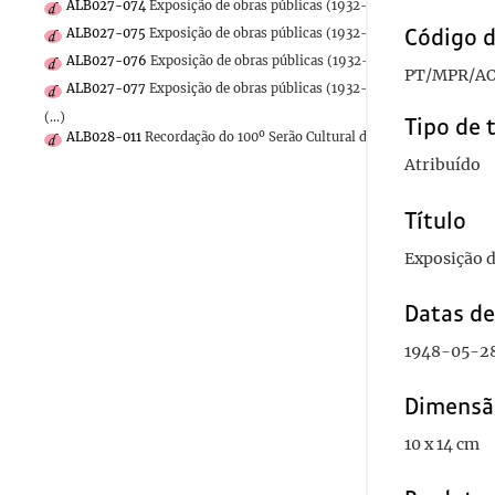
ALB027-074
Exposição de obras públicas (1932-1947)
1948-05-28
Código d
ALB027-075
Exposição de obras públicas (1932-1947)
1948-05-28
ALB027-076
Exposição de obras públicas (1932-1947)
1948-05-28
PT/MPR/AO
ALB027-077
Exposição de obras públicas (1932-1947)
1948-05-28
(...)
Tipo de 
ALB028-011
Recordação do 100º Serão Cultural da F. N. A. T.
1944-01
Atribuído
Título
Exposição d
Datas d
1948-05-2
Dimensã
10 x 14 cm