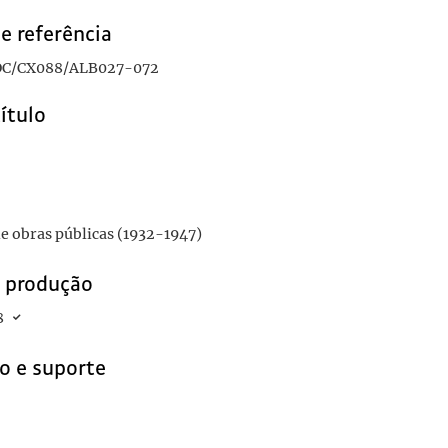
e referência
C/CX088/ALB027-072
título
-26
e obras públicas (1932-1947)
e produção
8
o e suporte