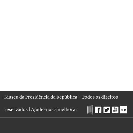
CX102
Sem título
1949-01-11/1951-04-19
(...)
GV066
Sem título
1938/1951-04
Museu da Presidência da República - Todos os direitos
reservados |
Ajude-nos a melhorar