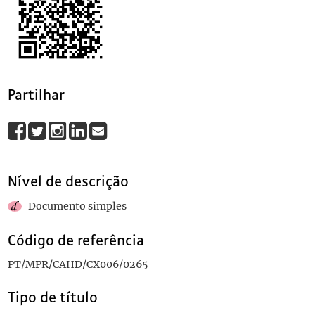
0267
Ofício do Consulado de Portugal em São Paulo (Brasil) para o M
0268
Ofício da Legação de Portugal em Lima (Peru) para o Ministério
0269
Ofício da Embaixada de Portugal na Cidade do Cabo (União da Áf
0270
Ofício da Embaixada de Portugal na Cidade do Cabo (União da Áfr
(...)
0300
Ofício da Administração da Casa Palmela para o Ministério dos 
Partilhar
Nível de descrição
Documento simples
Código de referência
PT/MPR/CAHD/CX006/0265
Tipo de título