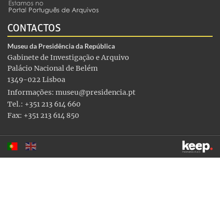
CONTACTOS
Museu da Presidência da República
Gabinete de Investigação e Arquivo
Palácio Nacional de Belém
1349-022 Lisboa
Informações:
museu@presidencia.pt
Tel.: +351 213 614 660
Fax: +351 213 614 850
Este sítio utiliza cookies para tornar a sua utilização mais
agradável. Ao continuar a utilizá-lo reconhece e aceita a nossa
política de cookies
Aceitar