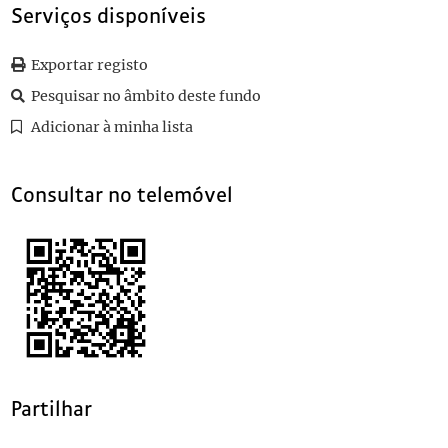
030
A pátria portuguesa
Serviços disponíveis
031
Carta de Luís de Magalhães para Teófilo Braga
1880-05-13
032
Tratado de psicologia - Como preliminar da dinâmica social por 
Exportar registo
033
Arte e Filosofia
Pesquisar no âmbito deste fundo
(...)
064
Ofício de Consiglieri Pedroso para Teófilo Braga
1888-02-22
Adicionar à minha lista
Consultar no telemóvel
Partilhar