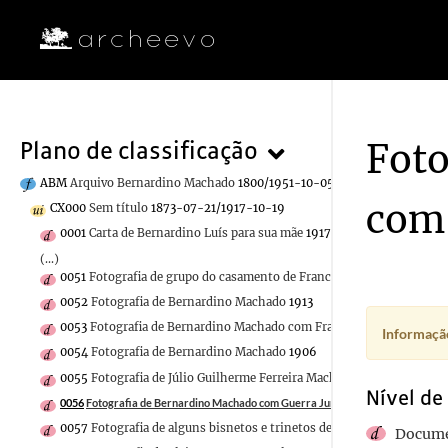
Foto
Plano de classificação
ABM
Arquivo Bernardino Machado
1800/1951-10-05
com 
CX000
Sem título
1873-07-21/1917-10-19
0001
Carta de Bernardino Luís para sua mãe
1917-12-01
(...)
0051
Fotografia de grupo do casamento de Francisco Maria Dantas 
0052
Fotografia de Bernardino Machado
1913
0053
Fotografia de Bernardino Machado com Francisco Giner de Los 
Informação
0054
Fotografia de Bernardino Machado
1906
0055
Fotografia de Júlio Guilherme Ferreira Machado Vaz com os net
Nível de
0056
Fotografia de Bernardino Machado com Guerra Junqueiro
0057
Fotografia de alguns bisnetos e trinetos de Bernardino Machad
Docume