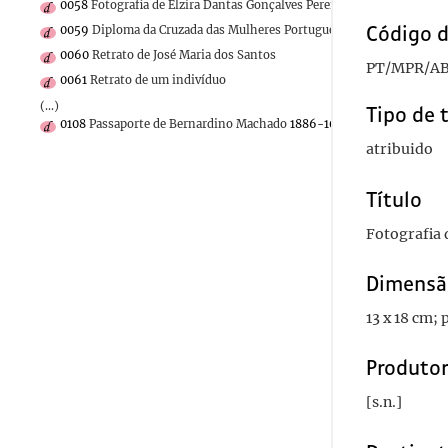
0058
Fotografia de Elzira Dantas Gonçalves Pereira
1880
Código d
0059
Diploma da Cruzada das Mulheres Portuguesas
0060
Retrato de José Maria dos Santos
PT/MPR/AB
0061
Retrato de um indivíduo
(...)
Tipo de 
0108
Passaporte de Bernardino Machado
1886-10-11
atribuido
Título
Fotografia
Dimensã
13 x 18 cm; 
Produto
[s.n.]