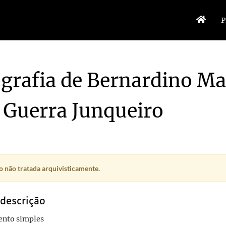
P
grafia de Bernardino M
Guerra Junqueiro
Machado Rosa
2004-03-20
Rios
1908-09
 não tratada arquivisticamente.
os
2006
 descrição
o
2006
nto simples