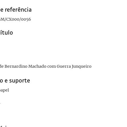
e referência
M/CX000/0056
título
 de Bernardino Machado com Guerra Junqueiro
o e suporte
papel
r