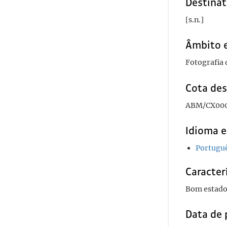
Destinat
[s.n.]
Âmbito 
Fotografia
Cota des
ABM/CX000
Idioma e
Portugu
Caracterí
Bom estado
Data de 