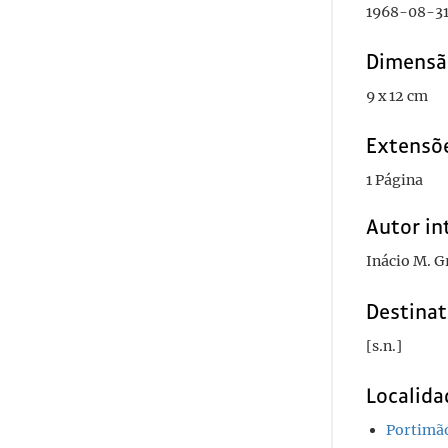
1968-08-3
Dimensã
9 x 12 cm
Extensõ
1 Página
Autor in
Inácio M. G
Destinat
[s.n.]
Localida
Portimã