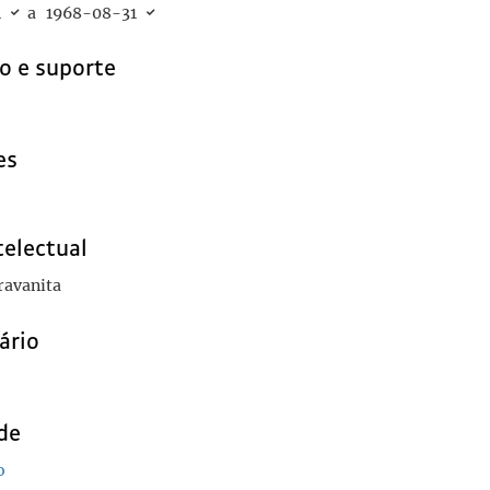
1
a
1968-08-31
o e suporte
es
telectual
ravanita
ário
de
o