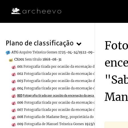
Foto
Plano de classificação
ATG
Arquivo Teixeira Gomes
1725-04-14/1922-09-15
ence
CX001
Sem título
1868-08-31
001
Fotografia tirada por ocasião da encenação da peça de teatro "Sa
002
Fotografia tirada por ocasião da encenação da peça de teatro "Sa
"Sab
003
Fotografia tirada por ocasião da encenação da peça de teatro "Sa
004
Fotografia tirada por ocasião da encenação da peça de teatro "Sa
Man
005
Fotografia tirada por ocasião da encenação da peça de teatro "Sabina Freir
006
Fotografia tirada por ocasião da encenação da peça de teatro "S
007
Fotografia tirada por ocasião da encenação da peça de teatro "Sa
008
Fotografia de Madame Berg, proprietária do Hotel de L'Étoile.
19
009
Fotografia de Manuel Teixeira Gomes
1923/1923