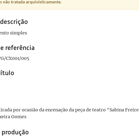
 não tratada arquivisticamente.
bina Freire", da autoria de Manuel Teixeira Gomes
1968-08-31/1968-08-31
bina Freire", da autoria de Manuel Teixeira Gomes
1968-08-31/1968-08-31
 descrição
nto simples
e referência
G/CX001/005
título
tirada por ocasião da encenação da peça de teatro "Sabina Freire
xeira Gomes
e produção