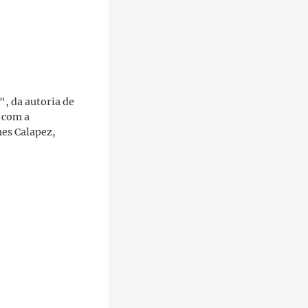
", da autoria de
 com a
mes Calapez,