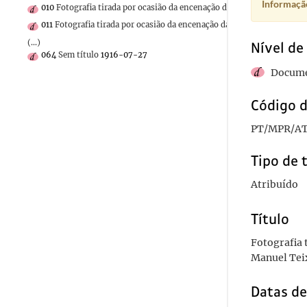
Informação
010
Fotografia tirada por ocasião da encenação da peça de teatro "Sa
011
Fotografia tirada por ocasião da encenação da peça de teatro "Sa
(...)
Nível de
064
Sem título
1916-07-27
Docume
Código d
PT/MPR/AT
Tipo de 
Atribuído
Título
Fotografia 
Manuel Tei
Datas d