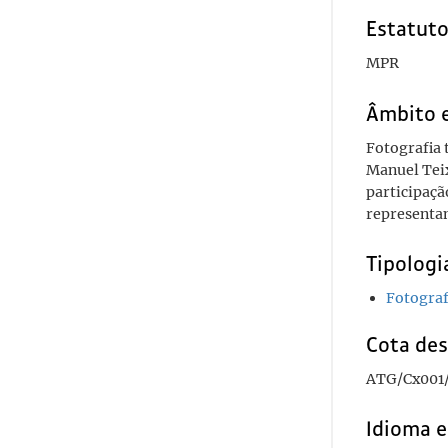
Estatuto
MPR
Âmbito 
Fotografia 
Manuel Teix
participaçã
representan
Tipolog
Fotograf
Cota des
ATG/Cx001
Idioma e