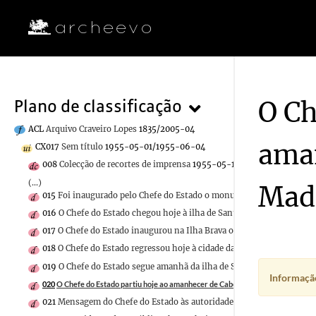
O Ch
Plano de classificação
ACL
Arquivo Craveiro Lopes
1835/2005-04
aman
CX017
Sem título
1955-05-01/1955-06-04
008
Colecção de recortes de imprensa
1955-05-12/1955-05-13
(...)
Mad
015
Foi inaugurado pelo Chefe do Estado o monumento ao descobrido
016
O Chefe do Estado chegou hoje à ilha de Santo Antão
1955-05-2
017
O Chefe do Estado inaugurou na Ilha Brava os novos Paços do Co
018
O Chefe do Estado regressou hoje à cidade da Praia
1955-05-25/
019
O Chefe do Estado segue amanhã da ilha de Santiago para a Madeir
Informação
020
O Chefe do Estado partiu hoje ao amanhecer de Cabo Verde para a Madeira
021
Mensagem do Chefe do Estado às autoridades e à população de C