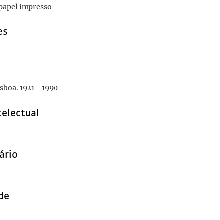
 papel impresso
es
r
isboa. 1921 - 1990
telectual
ário
de