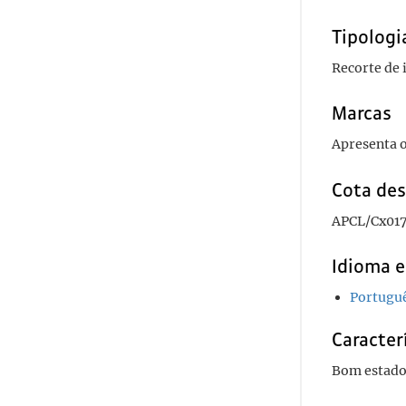
Tipologi
Recorte de
Marcas
Apresenta o
Cota des
APCL/Cx01
Idioma e
Portugu
Caracterí
Bom estado