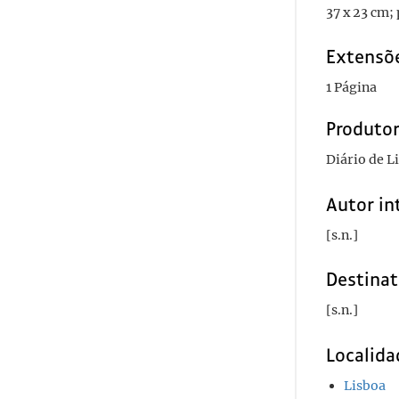
37 x 23 cm;
Extensõ
1 Página
Produto
Diário de L
Autor in
[s.n.]
Destinat
[s.n.]
Localida
Lisboa