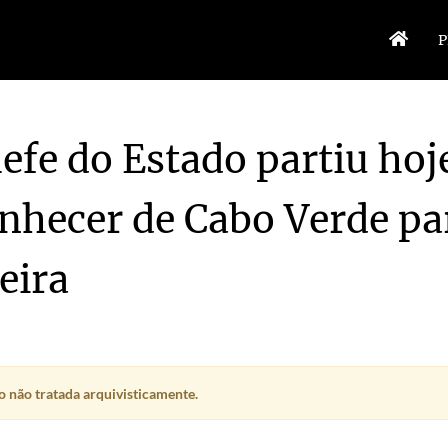
P
efe do Estado partiu hoj
hecer de Cabo Verde pa
eira
r de Cabo Verde
1955-05-21/1955-05-21
2/1955-05-22
ncelho
1955-05-23/1955-05-23
1955-05-25
a e regressa a Lisboa a 4 de Junho
1955-05-26/1955-05-26
 não tratada arquivisticamente.
1955-05-27/1955-05-27
abo Verde
1955-05-29/1955-05-29