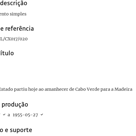
1955-05-30
 descrição
955-05-31
nto simples
-01/1955-06-01
-04
e referência
da - declarou o Chefe do Estado no Funchal onde foi apoteoticamente recebido
1
L/CX017/020
título
Estado partiu hoje ao amanhecer de Cabo Verde para a Madeira
e produção
7
a
1955-05-27
o e suporte