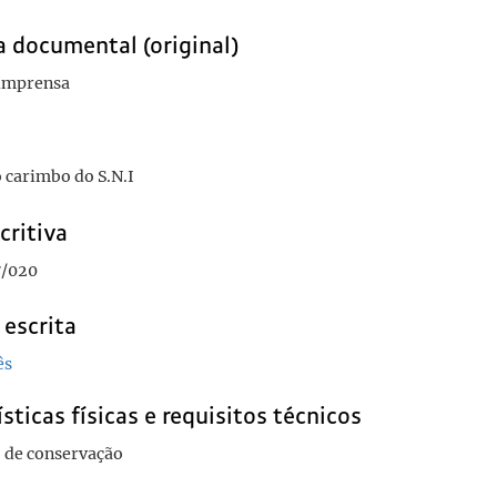
a documental (original)
 imprensa
 carimbo do S.N.I
critiva
7/020
 escrita
ês
sticas físicas e requisitos técnicos
 de conservação