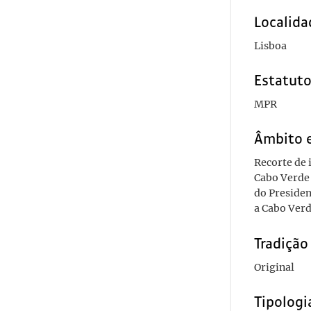
Localida
Lisboa
Estatuto
MPR
Âmbito 
Recorte de 
Cabo Verde 
do Presiden
a Cabo Verd
Tradiçã
Original
Tipolog