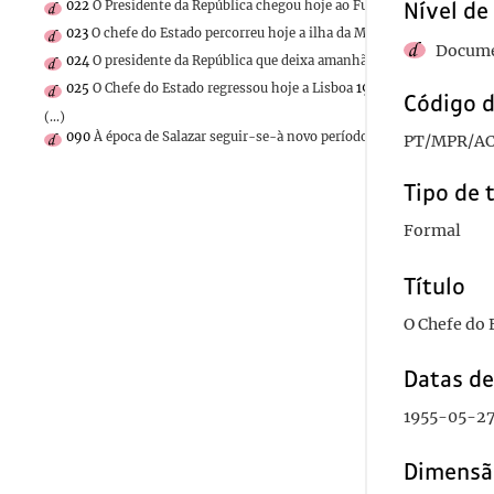
022
O Presidente da República chegou hoje ao Funchal
1955-05-30/
Nível de
023
O chefe do Estado percorreu hoje a ilha da Madeira
1955-05-31/1
Docume
024
O presidente da República que deixa amanhã o Funchal
1955-06
025
O Chefe do Estado regressou hoje a Lisboa
1955-06-04/1955-06
Código d
(...)
090
À época de Salazar seguir-se-à novo período de esplendor lusía
PT/MPR/AC
Tipo de 
Formal
Título
O Chefe do 
Datas d
1955-05-2
Dimensã