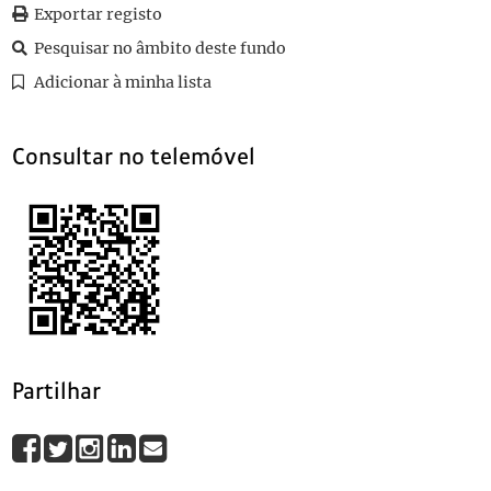
Exportar registo
010
Sem título
011
Sem título
Pesquisar no âmbito deste fundo
(...)
Adicionar à minha lista
516
Sem título
1923-02-24
Consultar no telemóvel
Partilhar