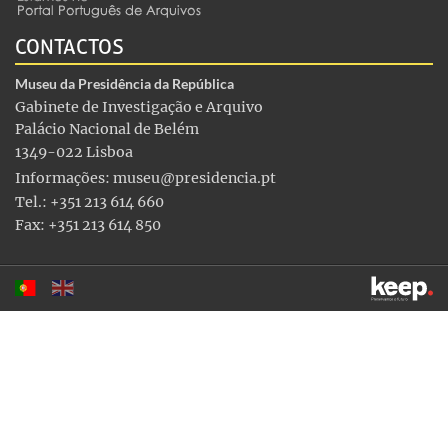
CONTACTOS
Museu da Presidência da República
Gabinete de Investigação e Arquivo
Palácio Nacional de Belém
1349-022 Lisboa
Informações:
museu@presidencia.pt
Tel.: +351 213 614 660
Fax: +351 213 614 850
Este sítio utiliza cookies para tornar a sua utilização mais
agradável. Ao continuar a utilizá-lo reconhece e aceita a nossa
política de cookies
Aceitar