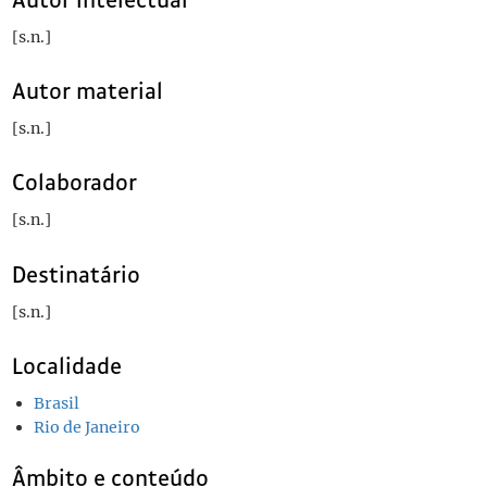
[s.n.]
Autor material
[s.n.]
Colaborador
[s.n.]
Destinatário
[s.n.]
Localidade
Brasil
Rio de Janeiro
Âmbito e conteúdo