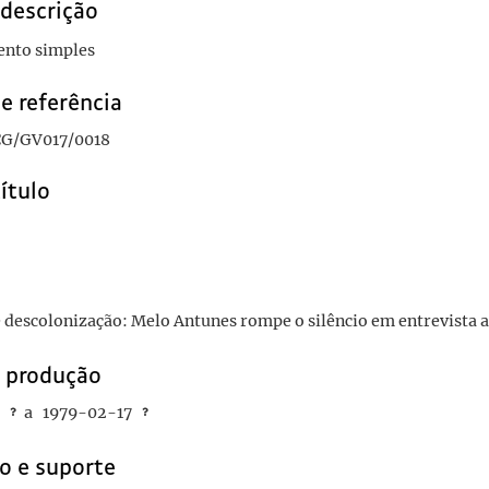
 descrição
nto simples
sarmament
1982-06-10/1982-06-10
está no rumo atlântico e não na integração europeia
1977-06-13/1977-06-13
e referência
 Armadas em Angola
G/GV017/0018
título
 descolonização: Melo Antunes rompe o silêncio em entrevista 
e produção
a
1979-02-17
o e suporte