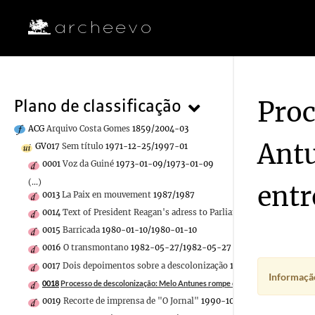
Proc
Plano de classificação
ACG
Arquivo Costa Gomes
1859/2004-03
Antu
GV017
Sem título
1971-12-25/1997-01
0001
Voz da Guiné
1973-01-09/1973-01-09
(...)
entr
0013
La Paix en mouvement
1987/1987
0014
Text of President Reagan's adress to Parliament on promotin
0015
Barricada
1980-01-10/1980-01-10
0016
O transmontano
1982-05-27/1982-05-27
0017
Dois depoimentos sobre a descolonização
1977-11-11/1977-11-1
Informação
0018
Processo de descolonização: Melo Antunes rompe o silêncio em entrevista
0019
Recorte de imprensa de "O Jornal"
1990-10-19/1990-10-19