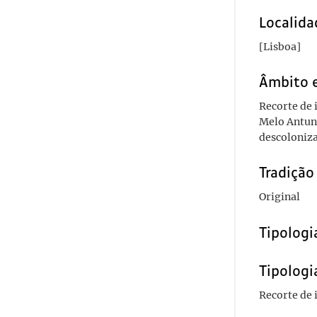
Localida
[Lisboa]
Âmbito 
Recorte de 
Melo Antune
descoloniz
Tradiçã
Original
Tipolog
Tipologi
Recorte de