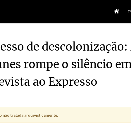
P
esso de descolonização:
nes rompe o silêncio e
evista ao Expresso
g Democracy
1982-06-09/1982-06-09
1
 não tratada arquivisticamente.
 ao Expresso
1979-02-17/1979-02-17