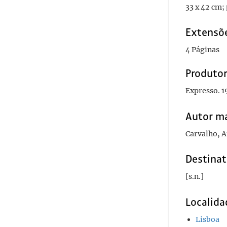
33 x 42 cm;
Extensõ
4 Páginas
Produto
Expresso. 1
Autor ma
Carvalho, A
Destinat
[s.n.]
Localida
Lisboa