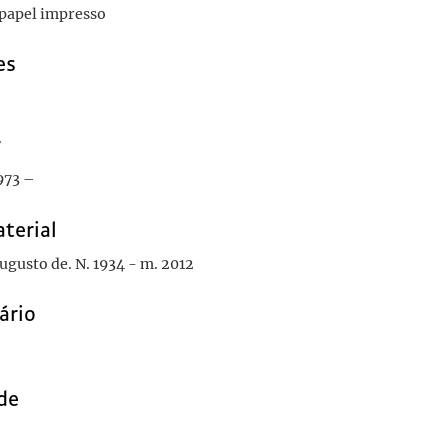
 papel impresso
es
r
973 –
terial
ugusto de. N. 1934 - m. 2012
ário
de