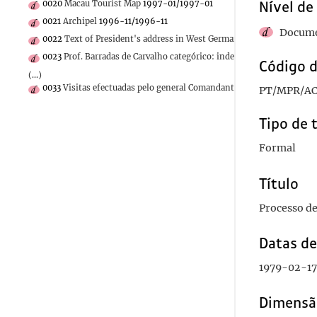
0020
Macau Tourist Map
1997-01/1997-01
Nível de
0021
Archipel
1996-11/1996-11
Docume
0022
Text of President's address in West Germany on Arms and Di
0023
Prof. Barradas de Carvalho categórico: independência nacional 
Código d
(...)
0033
Visitas efectuadas pelo general Comandante-Chefe das Forças
PT/MPR/AC
Tipo de 
Formal
Título
Processo de
Datas d
1979-02-17
Dimensã