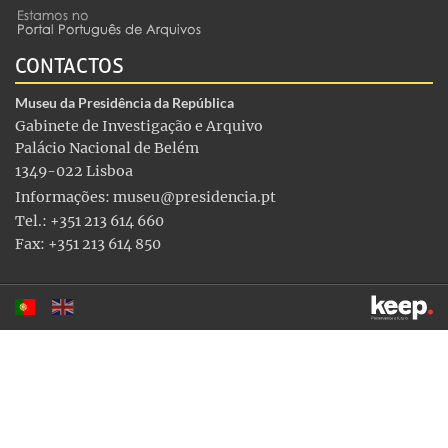
CONTACTOS
Museu da Presidência da República
Gabinete de Investigação e Arquivo
Palácio Nacional de Belém
1349-022 Lisboa
Informações:
museu@presidencia.pt
Tel.: +351 213 614 660
Fax: +351 213 614 850
Este sítio utiliza cookies para tornar a sua utilização mais
agradável. Ao continuar a utilizá-lo reconhece e aceita a nossa
política de cookies
Aceitar