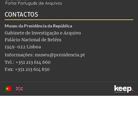
CONTACTOS
Museu da Presidência da República
Gabinete de Investigação e Arquivo
Palácio Nacional de Belém
1349-022 Lisboa
Informações:
museu@presidencia.pt
Tel.: +351 213 614 660
Fax: +351 213 614 850
Este sítio utiliza cookies para tornar a sua utilização mais
agradável. Ao continuar a utilizá-lo reconhece e aceita a nossa
política de cookies
Aceitar