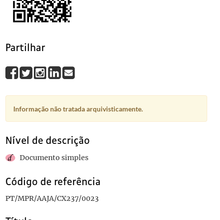
0025
Sem título
1920-01-04
0026
Sem título
1918
0027
Sem título
1919-09-22
0028
Sem título
1919-11-27
Partilhar
(...)
0092
Sem título
1916-12-11
Informação não tratada arquivisticamente.
Nível de descrição
Documento simples
Código de referência
PT/MPR/AAJA/CX237/0023