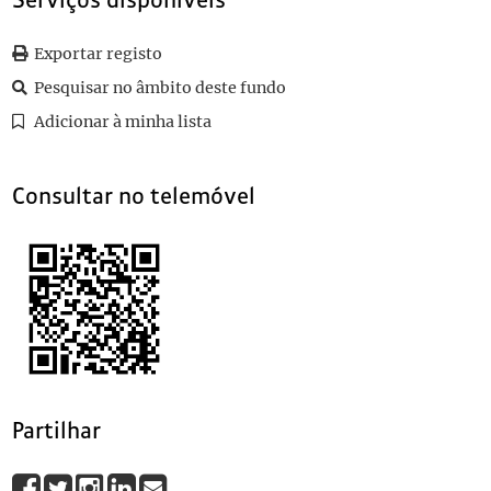
Serviços disponíveis
115
Sem título
1912-03-24
116
Sem título
1912-03-26
Exportar registo
117
Sem título
1912-03-24
Pesquisar no âmbito deste fundo
118
Sem título
1912-03-30
(...)
Adicionar à minha lista
142
Falta Michelet
Consultar no telemóvel
Partilhar