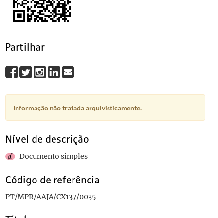
0037
Sem título
0038
Sem título
0039
Sem título
0040
Sem título
1908-08-21
Partilhar
(...)
0070
Sem título
1895-04-22
Informação não tratada arquivisticamente.
Nível de descrição
Documento simples
Código de referência
PT/MPR/AAJA/CX137/0035