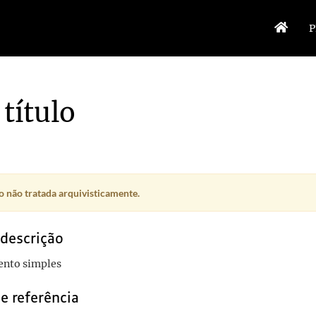
P
título
 não tratada arquivisticamente.
 descrição
nto simples
e referência