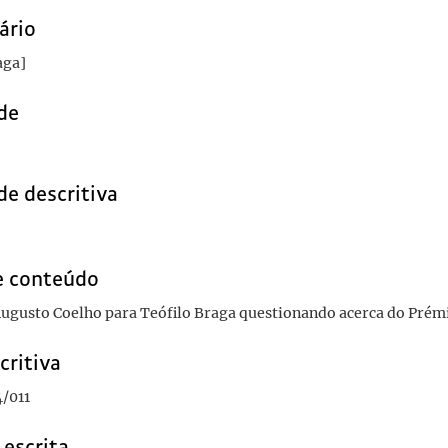
ário
aga]
de
de descritiva
e conteúdo
 Augusto Coelho para Teófilo Braga questionando acerca do Prémi
critiva
/011
 escrita