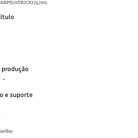
ARPD/ATB/CX174/011
título
e produção
o e suporte
r
Coelho