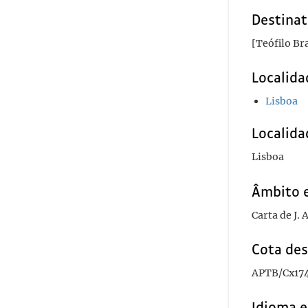
Destinat
[Teófilo Br
Localida
Lisboa
Localida
Lisboa
Âmbito 
Carta de J.
Cota des
APTB/Cx174
Idioma e