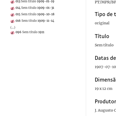
013
Sem título
1909-01-19
PT/MPR/BP
014
Sem título
1909-01-31
Tipo de 
015
Sem título
1909-10-18
016
Sem título
1909-11-14
original
(...)
096
Sem título
1911
Título
Sem título
Datas d
1907-07-10
Dimensã
19 x 12 cm
Produto
J. Augusto 