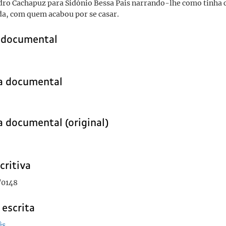
dro Cachapuz para Sidónio Bessa Pais narrando-lhe como tinha 
a, com quem acabou por se casar.
o documental
ia documental
a documental (original)
critiva
/0148
 escrita
ês