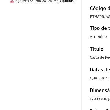
0150
Carta de Reinaldo Pereira (?)
1918/1918
Código d
PT/MPR/AS
Tipo de 
Atribuído
Título
Carta de Pe
Datas d
1918-09-12
Dimensã
17 x 13 cm;