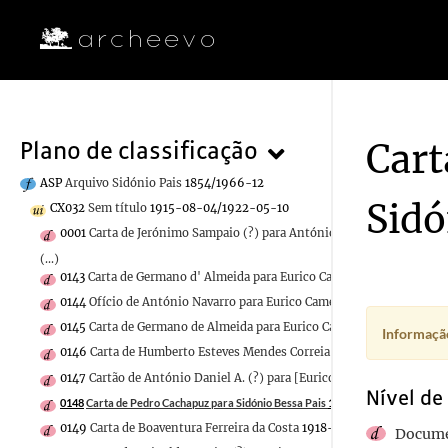
Cart
Plano de classificação
ASP
Arquivo Sidónio Pais
1854/1966-12
Sidó
CX032
Sem título
1915-08-04/1922-05-10
0001
Carta de Jerónimo Sampaio (?) para António Bessa Pais
1918-10
(...)
0143
Carta de Germano d' Almeida para Eurico Cameira e Sousa
1918-
0144
Ofício de António Navarro para Eurico Cameira e Sousa
1918-11-
0145
Carta de Germano de Almeida para Eurico Cameira e Sousa
1918-
Informação
0146
Carta de Humberto Esteves Mendes Correia para Eurico Cameira 
0147
Cartão de António Daniel A. (?) para [Eurico Cameira e Sousa]
1
Nível de
0148
Carta de Pedro Cachapuz para Sidónio Bessa Pais
1918-09-12/1918-09-12
0149
Carta de Boaventura Ferreira da Costa
1918-11-01/1918-11-01
Docume