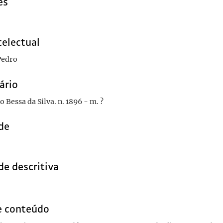
es
telectual
Pedro
ário
o Bessa da Silva. n. 1896 - m. ?
de
de descritiva
e conteúdo