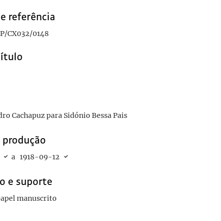
e referência
P/CX032/0148
título
dro Cachapuz para Sidónio Bessa Pais
e produção
a
1918-09-12
o e suporte
 papel manuscrito