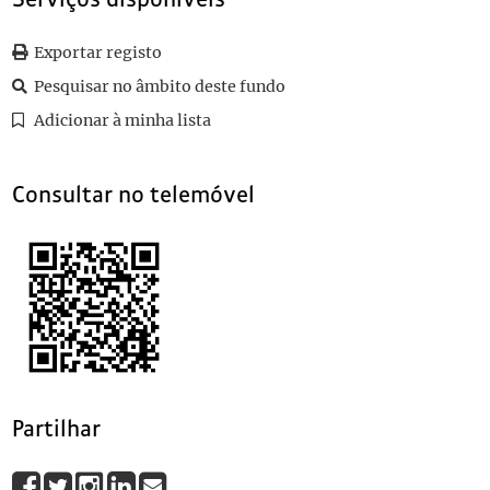
013
Sem título
1912-10-12
014
Sem título
1912-11-01
Exportar registo
015
Sem título
1912-11-26
Pesquisar no âmbito deste fundo
016
Sem título
1912-12-03
(...)
Adicionar à minha lista
117
História popular de Portugal
Consultar no telemóvel
Partilhar