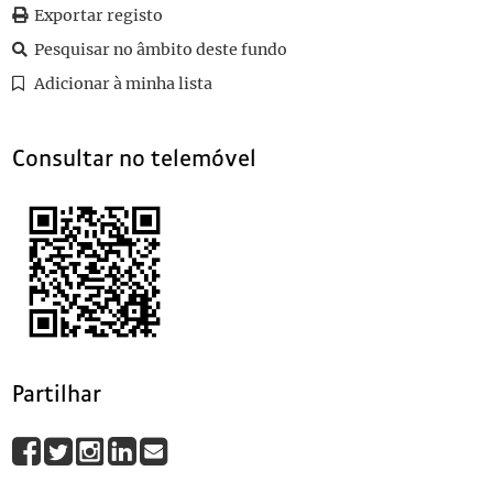
035
Folk-lore de la sexualidade en las coplas populares
Exportar registo
036
Sem título
1912-02-04
Pesquisar no âmbito deste fundo
037
Errata
1893
Adicionar à minha lista
038
Sem título
(...)
116
Relatório
1922
Consultar no telemóvel
Partilhar