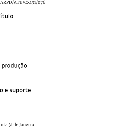
ARPD/ATB/CX191/076
título
e produção
o e suporte
r
uita 31 de Janeiro