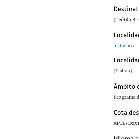
Destinat
[Teófilo Br
Localida
Lisboa
Localida
[Lisboa]
Âmbito 
Programa de
Cota des
APTB/Cx19
Idioma e