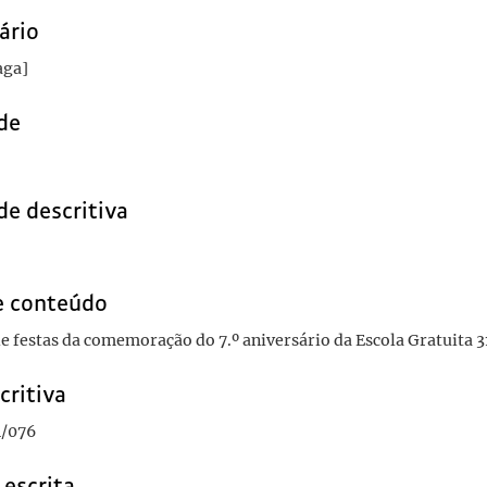
ário
aga]
de
de descritiva
e conteúdo
 festas da comemoração do 7.º aniversário da Escola Gratuita 31
critiva
1/076
 escrita