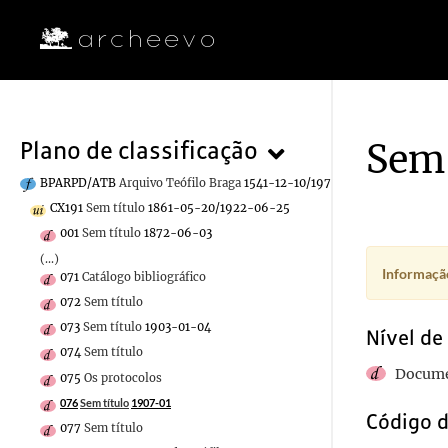
Sem 
Plano de classificação
BPARPD/ATB
Arquivo Teófilo Braga
1541-12-10/1970-12-30
CX191
Sem título
1861-05-20/1922-06-25
001
Sem título
1872-06-03
(...)
Informação
071
Catálogo bibliográfico
072
Sem título
073
Sem título
1903-01-04
Nível de
074
Sem título
Docume
075
Os protocolos
076
Sem título
1907-01
Código d
077
Sem título