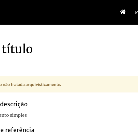
P
título
 não tratada arquivisticamente.
 descrição
nto simples
e referência