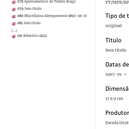
078
Apontamentos de Teófilo Braga
PT/MPR/BP
079
Sem título
Tipo de 
080
Miscellanea Alemquerense
1897-10-17
081
Sem título
original
(...)
116
Relatório
1922
Título
Sem título
Datas d
1907-01
Dimensã
17 x 9 cm
Produto
Escola Grat