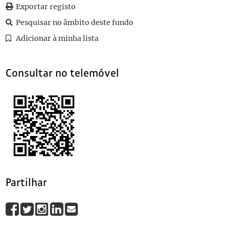
Exportar registo
010
Notas de viaje
1882-09-28
011
O teatro português e o clericalismo
Pesquisar no âmbito deste fundo
(...)
Adicionar à minha lista
082
Sem título
1912-04-20
Consultar no telemóvel
Partilhar