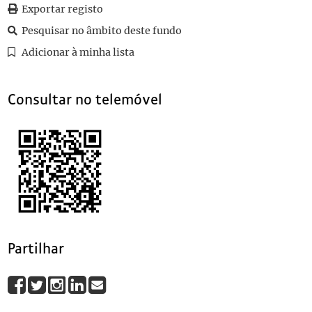
134
Sem título
Exportar registo
135
Sem título
1911-09-15
Pesquisar no âmbito deste fundo
136
Sem título
Adicionar à minha lista
137
Sem título
1911-09-16
(...)
156
Sem título
Consultar no telemóvel
Partilhar