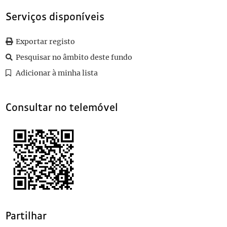
010
Sem título
1892-10-19
Serviços disponíveis
011
Sem título
1889-01-02
(...)
Exportar registo
089
Sem título
1907-06-23
Pesquisar no âmbito deste fundo
Adicionar à minha lista
Consultar no telemóvel
Partilhar