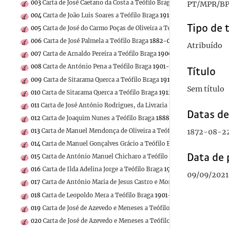
003
Carta de José Caetano da Costa a Teófilo Braga
PT/MPR/BP
004
Carta de João Luis Soares a Teófilo Braga
1911-04-24
Tipo de 
005
Carta de José do Carmo Poças de Oliveira a Teófilo Braga
1910-11-
006
Carta de José Palmela a Teófilo Braga
1882-04-02
Atribuído
007
Carta de Arnaldo Pereira a Teófilo Braga
1906-06-27
008
Carta de António Pena a Teófilo Braga
1901-09-04
Título
009
Carta de Sitarama Querca a Teófilo Braga
1912-04-11
Sem título
010
Carta de Sitarama Querca a Teófilo Braga
1912-05-01
011
Carta de José António Rodrigues, da Livraria Nacional e Estrangeir
Datas d
012
Carta de Joaquim Nunes a Teófilo Braga
1888-10-22
013
Carta de Manuel Mendonça de Oliveira a Teófilo Braga
1872-08-2
1901-10
014
Carta de Manuel Gonçalves Grácio a Teófilo Braga
1910-10-13
Data de 
015
Carta de António Manuel Chicharo a Teófilo Braga
016
Carta de Ilda Adelina Jorge a Teófilo Braga
1910-10-07
09/09/2021
017
Carta de António Maria de Jesus Castro e Morais a Teófilo Braga
1
018
Carta de Leopoldo Mera a Teófilo Braga
1901-03-31
019
Carta de José de Azevedo e Meneses a Teófilo Braga
1899-08-01
020
Carta de José de Azevedo e Meneses a Teófilo Braga
1899-08-26