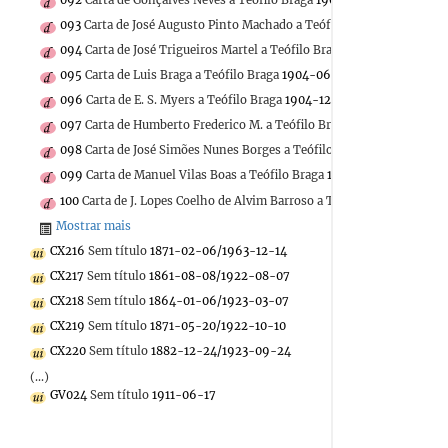
093
Carta de José Augusto Pinto Machado a Teófilo Braga
1911-02-08
094
Carta de José Trigueiros Martel a Teófilo Braga
1904-06-12
095
Carta de Luis Braga a Teófilo Braga
1904-06-08
096
Carta de E. S. Myers a Teófilo Braga
1904-12-12
097
Carta de Humberto Frederico M. a Teófilo Braga
1912-10-01
098
Carta de José Simões Nunes Borges a Teófilo Braga
1872-08-22
099
Carta de Manuel Vilas Boas a Teófilo Braga
1896-10-17
100
Carta de J. Lopes Coelho de Alvim Barroso a Teófilo Braga
1893-1
Mostrar mais
CX216
Sem título
1871-02-06/1963-12-14
CX217
Sem título
1861-08-08/1922-08-07
CX218
Sem título
1864-01-06/1923-03-07
CX219
Sem título
1871-05-20/1922-10-10
CX220
Sem título
1882-12-24/1923-09-24
(...)
GV024
Sem título
1911-06-17