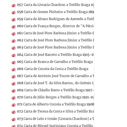
057
Carta da Livraria Chardron a Teófilo Braga
1904-10-04
058
Carta de Gomes Pinheiro a Teófilo Braga
1896-02-10
059
Carta de Álvaro Rodrigues de Azevedo a Teófilo Braga
1878-03-2
060
Carta de França Borges, director de "A Pátria", a Teófilo Braga
061
Carta de José Pires Barbosa Júnior a Teófilo Braga
1873-09-27
062
Carta de José Pires Barbosa Júnior a Teófilo Braga
1873-11-03
063
Carta de José Pires Barbosa Júnior a Teófilo Braga
1873-10-09
064
Carta de José Barreto a Teófilo Braga
1915-06-24
065
Carta de Branca de Carvalho a Teófilo Braga
066
Carta de Correia da Costa a Teófilo Braga
067
Carta de António José Torres de Carvalho a Teófilo Braga
1885-0
068
Carta de José T. da Silva Bastos, do Grémio Literário de Lisboa, a
069
Carta de Cláudio Basto a Teófilo Braga
1917-04-20
070
Carta de Júlio Borges a Teófilo Braga
1911-02-10
071
Carta de Alberto Correia a Teófilo Braga
1908-10-05
072
Carta de Teresa da Costa e Silva a Teófilo Braga
1907-05-17
073
Carta de Lelo e Irmão [Livraria Chardron] a Teófilo Braga
1896-0
074
Carta de Miguel Justiniano Correia a Teófilo Braga