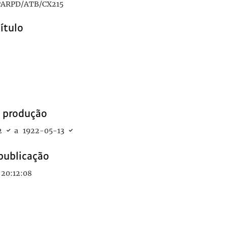
ARPD/ATB/CX215
título
16
a, a Teófilo Braga
1901-01-25
e produção
2
a
1922-05-13
publicação
 20:12:08
910-10-06