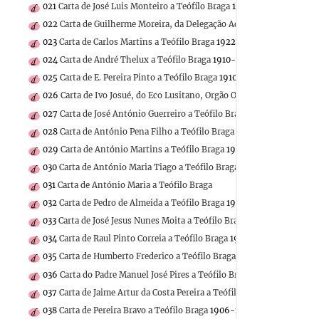
021
Carta de José Luis Monteiro a Teófilo Braga
1888-03-02
022
Carta de Guilherme Moreira, da Delegação Aduaneira da Alfândega
023
Carta de Carlos Martins a Teófilo Braga
1922-05-13
024
Carta de André Thelux a Teófilo Braga
1910-10-29
025
Carta de E. Pereira Pinto a Teófilo Braga
1910
026
Carta de Ivo Josué, do Eco Lusitano, Orgão Oficial da Colónia Po
027
Carta de José António Guerreiro a Teófilo Braga
1910-10-12
028
Carta de António Pena Filho a Teófilo Braga
1910-10-11
029
Carta de António Martins a Teófilo Braga
1911-04-05
030
Carta de António Maria Tiago a Teófilo Braga
031
Carta de António Maria a Teófilo Braga
032
Carta de Pedro de Almeida a Teófilo Braga
1910-11-21
033
Carta de José Jesus Nunes Moita a Teófilo Braga
1911-04-26
034
Carta de Raul Pinto Correia a Teófilo Braga
1910-10-17
035
Carta de Humberto Frederico a Teófilo Braga
036
Carta do Padre Manuel José Pires a Teófilo Braga
1906-03-16
037
Carta de Jaime Artur da Costa Pereira a Teófilo Braga
038
Carta de Pereira Bravo a Teófilo Braga
1906-11-24