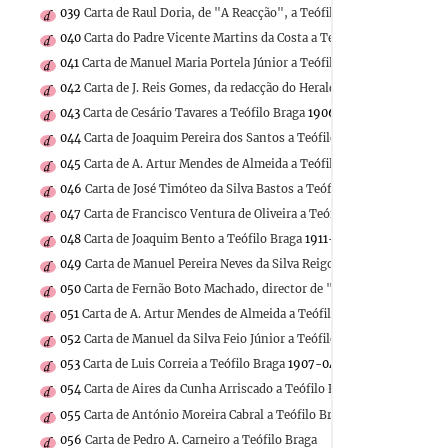
039
Carta de Raul Doria, de "A Reacção", a Teófilo Braga
040
Carta do Padre Vicente Martins da Costa a Teófilo Braga
1906-02
041
Carta de Manuel Maria Portela Júnior a Teófilo Braga
1906-03-17
042
Carta de J. Reis Gomes, da redacção do Heraldo da Madeira, a Teóf
043
Carta de Cesário Tavares a Teófilo Braga
1906-02-24
044
Carta de Joaquim Pereira dos Santos a Teófilo Braga
1906-02-24
045
Carta de A. Artur Mendes de Almeida a Teófilo Braga
1906-11-26
046
Carta de José Timóteo da Silva Bastos a Teófilo Braga
1906-02-2
047
Carta de Francisco Ventura de Oliveira a Teófilo Braga
1891-03-1
048
Carta de Joaquim Bento a Teófilo Braga
1911-03-29
049
Carta de Manuel Pereira Neves da Silva Reigoso a Teófilo Braga
1
050
Carta de Fernão Boto Machado, director de "O Mundo Legal e Judi
051
Carta de A. Artur Mendes de Almeida a Teófilo Braga
052
Carta de Manuel da Silva Feio Júnior a Teófilo Braga
1911-04-17
053
Carta de Luis Correia a Teófilo Braga
1907-04-20
054
Carta de Aires da Cunha Arriscado a Teófilo Braga
1911-01-02
055
Carta de António Moreira Cabral a Teófilo Braga
1882-05-29
056
Carta de Pedro A. Carneiro a Teófilo Braga