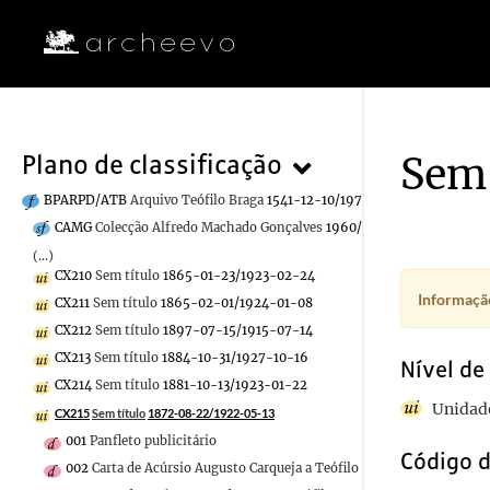
Sem 
Plano de classificação
BPARPD/ATB
Arquivo Teófilo Braga
1541-12-10/1970-12-30
CAMG
Colecção Alfredo Machado Gonçalves
1960/1970-12-30
(...)
CX210
Sem título
1865-01-23/1923-02-24
Informação
CX211
Sem título
1865-02-01/1924-01-08
CX212
Sem título
1897-07-15/1915-07-14
CX213
Sem título
1884-10-31/1927-10-16
Nível de
CX214
Sem título
1881-10-13/1923-01-22
Unidade
CX215
Sem título
1872-08-22/1922-05-13
001
Panfleto publicitário
Código d
002
Carta de Acúrsio Augusto Carqueja a Teófilo Braga