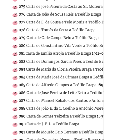
075
Carta de José Pereira da Costa ao Sr. Moreira
1889-03-31
076
Carta de João de Sousa Reis a Teófilo Braga
077
Carta de F. de Sousa e Telo Moniz a Teófilo Braga
1915-11-06
078
Carta de Tomás da Serra a Teófilo Braga
079
Carta de C. de Campo Belo a Teófilo Braga
080
Carta de Constantino Vila Verde a Teófilo Braga
1878-12-20
081
Carta de Emília Arroja a Teófilo Braga
1911-05-06
082
Carta de Domingos Garcia Peres a Teófilo Braga
1892-01-20
083
Carta de Maria da Glória Pereira Braga a Teófilo Braga
1873-06-2
084
Carta de Maria José da Câmara Braga a Teófilo Braga
1876-11-30
085
Carta de Alfredo Campos a Teófilo Braga
1893-05-18
086
Carta de José Pereira de Leite Neto a Teófilo Braga
1879-02-02
087
Carta de Manuel Robalo dos Santos e António José Bidarra a Teóf
088
Carta de João E. da C. Coelho a António Moreira Cabral
1882-05-
089
Carta de Gomes Teixeira a Teófilo Braga
1897-01-16
090
Carta de J. F. L. a Teófilo Braga
091
Carta de Mourão Feio Terenas a Teófilo Braga
1880-12-20
092
Carta de Gonçalves Neves a Teófilo Braga
1909-07-12