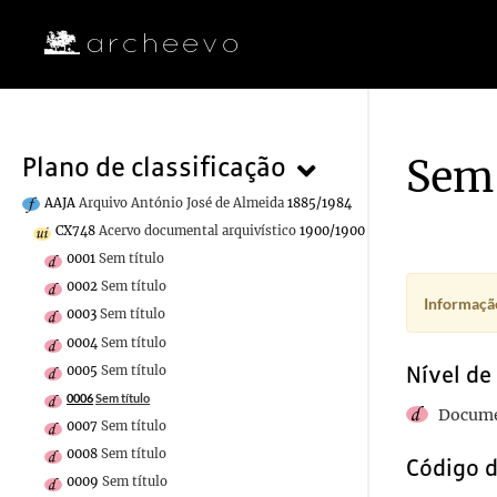
Sem 
Plano de classificação
AAJA
Arquivo António José de Almeida
1885/1984
CX748
Acervo documental arquivístico
1900/1900
0001
Sem título
0002
Sem título
Informação
0003
Sem título
0004
Sem título
Nível de
0005
Sem título
0006
Sem título
Docume
0007
Sem título
0008
Sem título
Código d
0009
Sem título