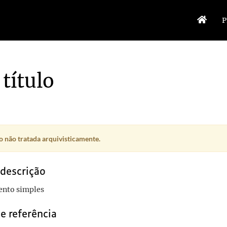
P
título
 não tratada arquivisticamente.
 descrição
nto simples
e referência