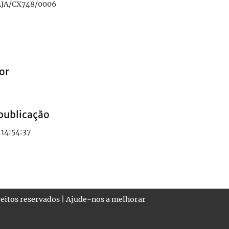
JA/CX748/0006
or
publicação
 14:54:37
eitos reservados |
Ajude-nos a melhorar