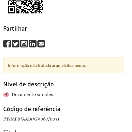
0033
Sem título
0034
Sem título
0035
Sem título
0036
Sem título
Partilhar
(...)
0094
Desenho representando António José de Almeida
1913
Informação não tratada arquivisticamente.
Nível de descrição
Documento simples
Código de referência
PT/MPR/AAJA/GV067/0031